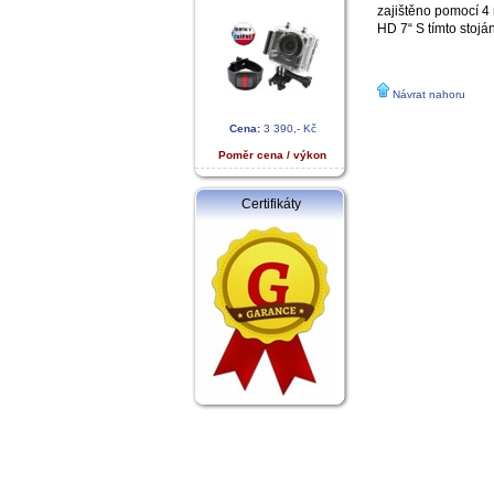
zajištěno pomocí 4 
HD 7“ S tímto stojá
Návrat nahoru
Cena:
3 390,- Kč
Poměr cena / výkon
Certifikáty