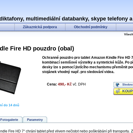
 diktafony, multimediální databanky, skype telefony a d
Zákaznická podpora
Obchodní podmínky
Všech
le Fire HD pouzdro (obal)
Ochranné pouzdro pro tablet Amazon Kindle Fire HD 7
kombinací semišové výstelky a syntetické kůže. Po p
desky lze s pomocí jistícího mechanismu přeměnit po
stojánek vhodný např. pro sledování videa.
Cena:
490,- Kč
vč. DPH
Sledov
KOUP
ní do 14 dnů
Fotogalerie
Parametry
le Fire HD 7“ chrání tablet před vlivem nečistot nebo poškrábání při transportu. Z