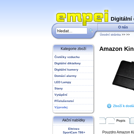
Digitální
O nás
Úvodní stránka
>>
>>
Amazon Kind
Kategorie zboží
Čističky vzduchu
Digitální diktafony
Digitální kamery
Domácí alarmy
LED Lampy
Stany
Vytápění
Příslušenství
Zboží k dodá
Výprodej
Akční nabídky
Popis
Eltrinex
Pouzdro Amazon Kind
SportCam T86+