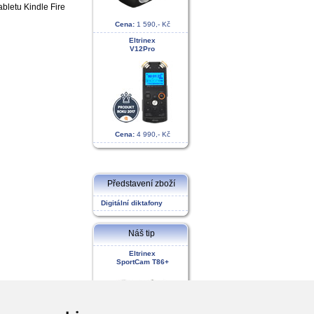
abletu Kindle Fire
Cena:
1 590,- Kč
Eltrinex
V12Pro
Cena:
4 990,- Kč
Představení zboží
Digitální diktafony
Náš tip
Eltrinex
SportCam T86+