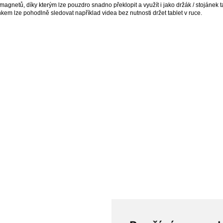
magnetů, díky kterým lze pouzdro snadno překlopit a využít i jako držák / stojánek t
nkem lze pohodlně sledovat například videa bez nutnosti držet tablet v ruce.