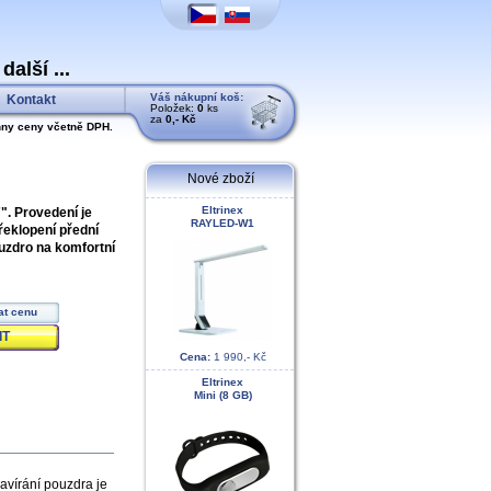
alší ...
Váš nákupní koš:
Kontakt
Položek:
0
ks
za
0,- Kč
ny ceny včetně DPH.
Nové zboží
Eltrinex
". Provedení je
RAYLED-W1
řeklopení přední
uzdro na komfortní
at cenu
IT
Cena:
1 990,- Kč
Eltrinex
Mini (8 GB)
avírání pouzdra je