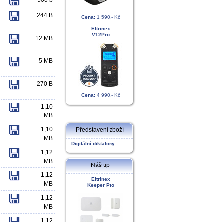
500 b
244 B
Cena:
1 590,- Kč
Eltrinex
V12Pro
12 MB
5 MB
270 B
Cena:
4 990,- Kč
1,10
MB
1,10
Představení zboží
MB
Digitální diktafony
1,12
MB
Náš tip
1,12
Eltrinex
MB
Keeper Pro
1,12
MB
1,12