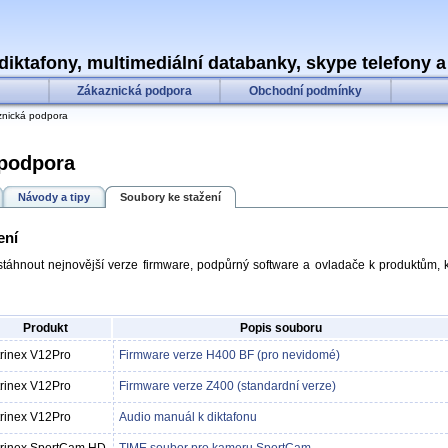
 diktafony, multimediální databanky, skype telefony a d
Zákaznická podpora
Obchodní podmínky
nická podpora
 podpora
Návody a tipy
Soubory ke stažení
ení
stáhnout nejnovější verze firmware, podpůrný software a ovladače k produktům, k
Produkt
Popis souboru
trinex V12Pro
Firmware verze H400 BF (pro nevidomé)
trinex V12Pro
Firmware verze Z400 (standardní verze)
trinex V12Pro
Audio manuál k diktafonu