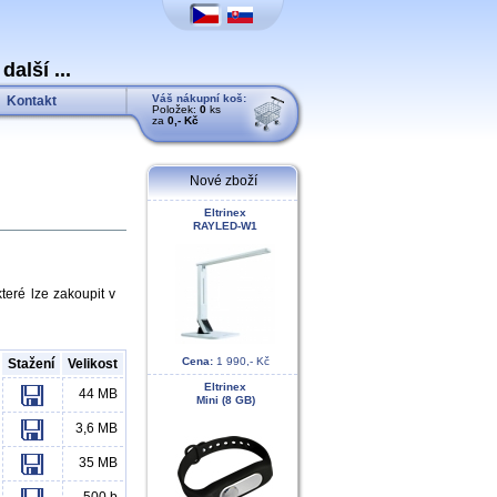
alší ...
Váš nákupní koš:
Kontakt
Položek:
0
ks
za
0,- Kč
Nové zboží
Eltrinex
RAYLED-W1
teré lze zakoupit v
Cena:
1 990,- Kč
Stažení
Velikost
Eltrinex
44 MB
Mini (8 GB)
3,6 MB
35 MB