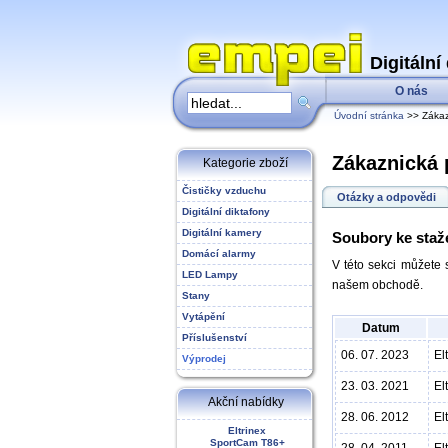
Digitální
O nás
Úvodní stránka
>> Zákaz
Zákaznická
Kategorie zboží
Čističky vzduchu
Otázky a odpovědi
Digitální diktafony
Digitální kamery
Soubory ke staž
Domácí alarmy
V této sekci můžete 
LED Lampy
našem obchodě.
Stany
Vytápění
Datum
Příslušenství
06. 07. 2023
El
Výprodej
23. 03. 2021
El
Akční nabídky
28. 06. 2012
El
Eltrinex
SportCam T86+