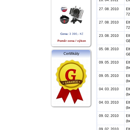
28. 04. 2011
El
27. 08. 2010
El
72
27. 08. 2010
El
72
Cena:
3 390,- Kč
23. 08. 2010
El
GB
Poměr cena / výkon
05. 08. 2010
El
Certifikáty
GB
09. 05. 2010
El
(b
09. 05. 2010
El
(b
04. 03. 2010
El
(b
04. 03. 2010
El
(b
09. 02. 2010
El
(b
09. 02. 2010
El